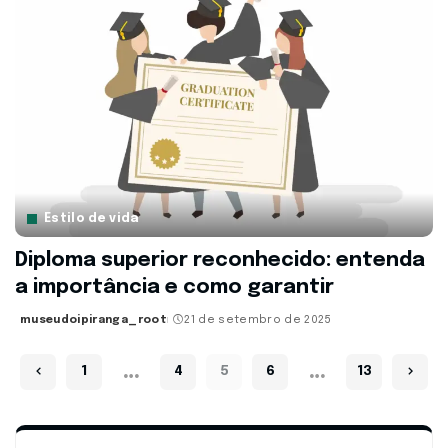
Estilo de vida
Diploma superior reconhecido: entenda
a importância e como garantir
museudoipiranga_root
21 de setembro de 2025
Posted
by
…
…
1
4
5
6
13