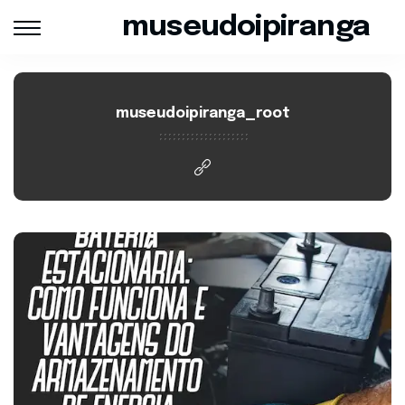
museudoipiranga
museudoipiranga_root