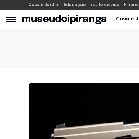
Casa e Jardim
Educação
Estilo de vida
Financ
museudoipiranga
Casa e 