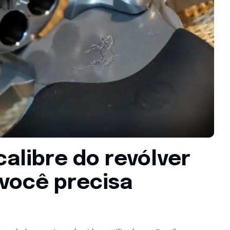
alibre do revólver
 você precisa