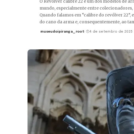
O Revolver calibre 22 é um dos modelos de arm
mundo, especialmente entre colecionadores, at
Quando falamos em “calibre do revólver 22”,
do cano da arma e, consequentemente, ao tama
museudoipiranga_root
4 de setembro de 2025
Posted
by