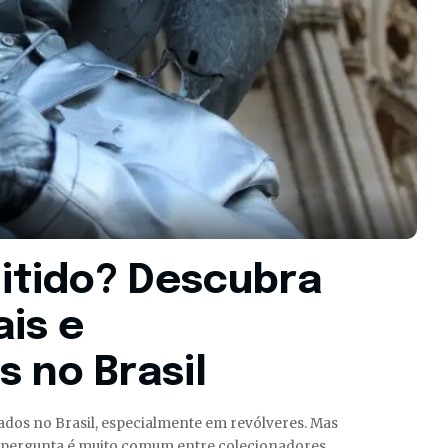
mitido? Descubra
is e
 no Brasil
izados no Brasil, especialmente em revólveres. Mas
ssa pergunta é muito comum entre colecionadores,