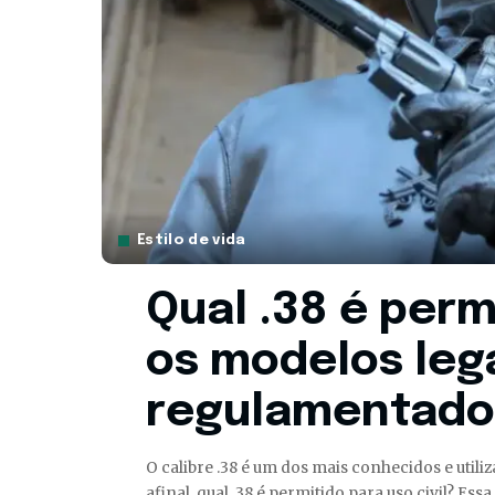
Estilo de vida
Qual .38 é per
os modelos lega
regulamentados
O calibre .38 é um dos mais conhecidos e util
afinal, qual .38 é permitido para uso civil? E