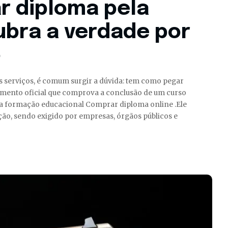
 diploma pela
ubra a verdade por
o
sos serviços, é comum surgir a dúvida: tem como pegar
mento oficial que comprova a conclusão de um curso
ra formação educacional Comprar diploma online .Ele
ão, sendo exigido por empresas, órgãos públicos e