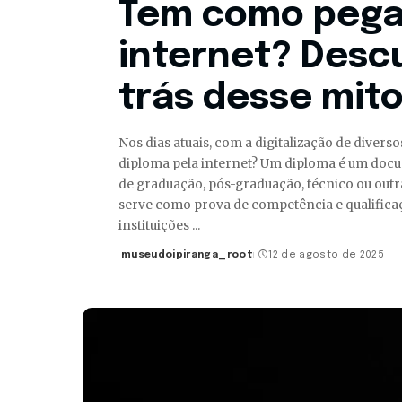
Tem como pegar
internet? Desc
trás desse mit
Nos dias atuais, com a digitalização de diver
diploma pela internet? Um diploma é um docu
de graduação, pós-graduação, técnico ou out
serve como prova de competência e qualificaç
instituições
...
museudoipiranga_root
12 de agosto de 2025
Posted
by