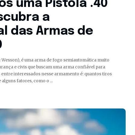
s uma Pistola .40
scubra a
l das Armas de
0
h & Wesson), é uma arma de fogo semiautomática muito
gurança e civis que buscam uma arma confiável para
 entre interessados nesse armamento é: quantos tiros
e alguns fatores, como o
...