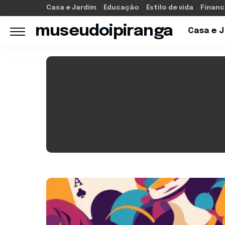
Casa e Jardim
Educação
Estilo de vida
Financ
museudoipiranga
Casa e 