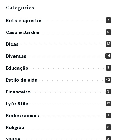
Categories
7
Bets e apostas
6
Casa e Jardim
12
Dicas
14
Diversas
8
Educação
42
Estilo de vida
3
Financeiro
19
Lyfe Stile
1
Redes sociais
3
Religião
8
Saúde