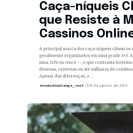
Caça-níqueis Cl
que Resiste à 
Cassinos Onlin
A principal marca dos caça-níqueis clássicos é
geralmente organizados em uma grade 3×3. A
uma, três ou cinco —, o que contrasta forte
dezenas, centenas ou até milhares de combi
Apesar das diferenças, o
...
museudoipiranga_root
18 de agosto de 2025
Posted
by