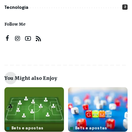
2
Tecnologia
Follow Me
You Might also Enjoy
Bets e apostas
Bets e apostas