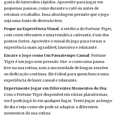
gosta de intervalos rápidos. Aproveite para jogar em
pequenas pausas, como durante o café ou antes de
retomar o trabalho. Essa abordagem permite que o jogo
seja uma fonte de diversão leve.
Foque na Experiência Visual
: A estética do Fortune Tiger,
com cores vibrantes e uma temática cativante, é um dos
pontos fortes. Aproveite o visual do jogo para tornar a
experiência mais agradável, imersiva e relaxante.
Encare o Jogo como Um Passatempo Casual
: Fortune
Tiger é um jogo sem pressão. Use-o como uma pausa
leve na sua rotina, sem a necessidade de longas sessões
ou dedicação contínua. Ele é ideal para quem busca uma
experiência de lazer casual e relaxante.
Experimente Jogar em Diferentes Momentos do Dia
:
Com o Fortune Tiger disponível em várias plataformas,
você pode jogá-lo em qualquer lugar. Tente jogar ao longo
do dia e veja como ele pode se adaptar a diferentes
momentos da sua rotina.