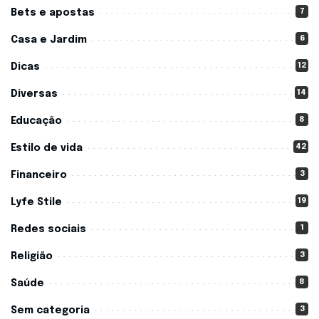
7
Bets e apostas
6
Casa e Jardim
12
Dicas
14
Diversas
8
Educação
42
Estilo de vida
3
Financeiro
19
Lyfe Stile
1
Redes sociais
3
Religião
8
Saúde
3
Sem categoria