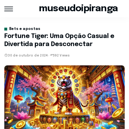
museudoipiranga
Bets e apostas
Fortune Tiger: Uma Opção Casual e
Divertida para Desconectar
30 de outubro de 2024
592 Views