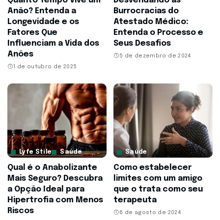
Quanto Tempo Vive um
Desvendando as
Anão? Entenda a
Burrocracias do
Longevidade e os
Atestado Médico:
Fatores Que
Entenda o Processo e
Influenciam a Vida dos
Seus Desafios
Anões
5 de dezembro de 2024
1 de outubro de 2025
Lyfe Stile
Saúde
Saúde
Qual é o Anabolizante
Como estabelecer
Mais Seguro? Descubra
limites com um amigo
a Opção Ideal para
que o trata como seu
Hipertrofia com Menos
terapeuta
Riscos
6 de agosto de 2024