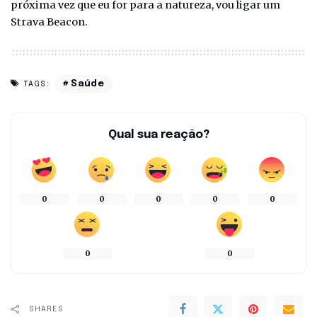
próxima vez que eu for para a natureza, vou ligar um
Strava Beacon.
Saúde
TAGS:
Qual sua reação?
0
0
0
0
0
0
0
SHARES